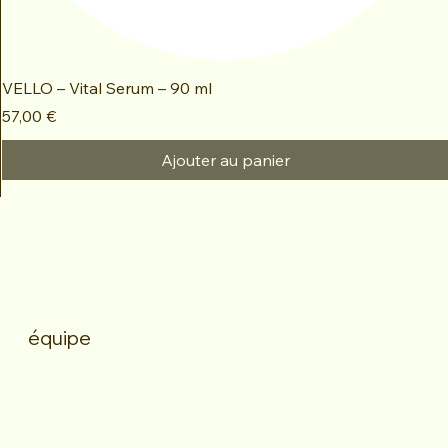
VELLO – Vital Serum – 90 ml
Prix
57,00 €
Ajouter au panier
équipe