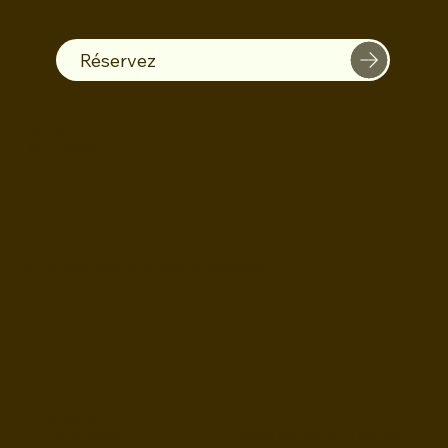
Réservez
INSTAGRAM
FACEBOOK
03 44 12 22 87
36 rue des Jacobins, 60000 Beauvais
Politiques de
confidentialitées
Site web réalisée par l'équipe