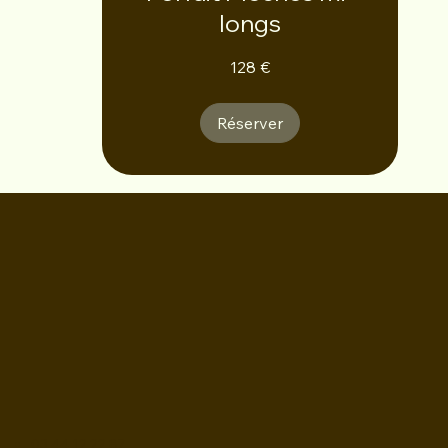
longs
128
128 €
euros
Réserver
03 44 12 22 87