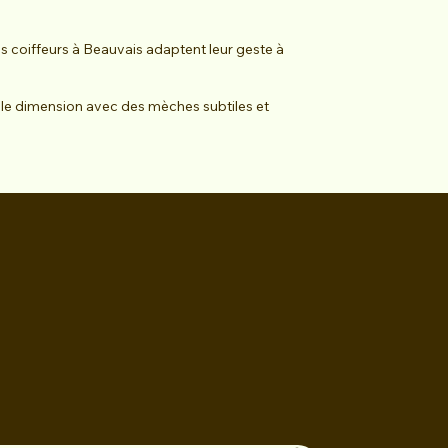
os coiffeurs à Beauvais adaptent leur geste à
lle dimension avec des mèches subtiles et