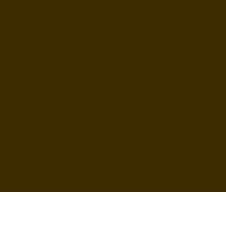
INSTAGRAM
FACEBOOK
03 44 12 22 87
36 rue des Jacobins, 60000 Beauvais
Politiques de
confidentialitées
Site web réalisée par l'équipe
Allure
Mentions légales