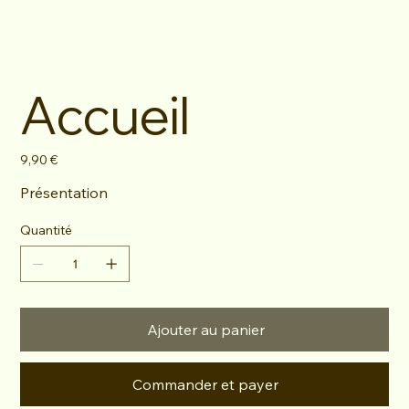
Accueil
Prix
9,90 €
Présentation
Quantité
Ajouter au panier
Commander et payer