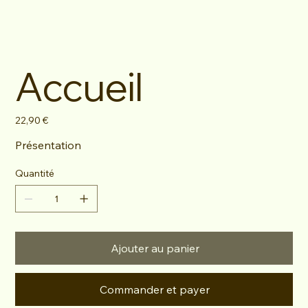
Accueil
Prix
22,90 €
Présentation
Quantité
Ajouter au panier
Commander et payer