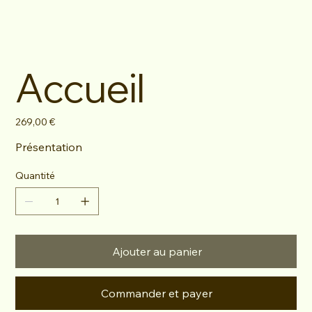
Accueil
Prix
269,00 €
Présentation
Quantité
Ajouter au panier
Commander et payer