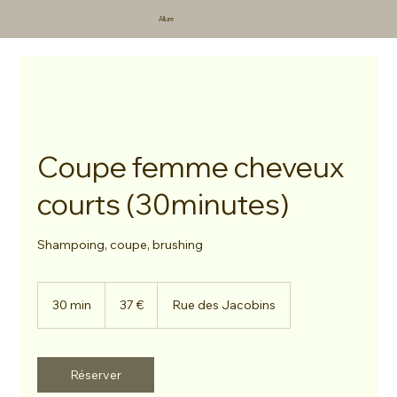
Allure
Coupe femme cheveux
courts (30minutes)
Shampoing, coupe, brushing
37
euros
30 min
3
37 €
Rue des Jacobins
0
m
i
n
Réserver