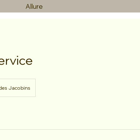
Allure
ervice
des Jacobins